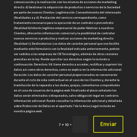
comunicación y la realización con los mismos de acciones de marketing
directo. d) Gestionar la adquisición de productos o servicios de la Sociedad
por parte de nuevos Clientes. Legitimación: Consentimiento del interesado
(finalidades a y d). Prestación del servicio correspondiente, como
tratamiento necesario para la ejecución de un contrato o precontrato
(finalidad b) Interés legítimo empresarial de poder fidelizar a nuestros
Clientes, ofrecerles información comercial y la posibilidad de contratar
nuevos servicios o productos y realizar acciones de marketing directo
(finalidad c). Destinatarios: Los datos de carácter personal que nos facilite
mediante este formulario con la finalidad indicada anteriormente, podrán
ser cedidos a las empresas de CIE Tecnologías, además de otras cesiones
previstas en la ley. Puede ejercitar sus derechos según lo incluido a
continuación. Derechos: Vd. tiene derecho a acceder, rectificar y suprimir los
datos así como otros derechos, como se explica en la información adicional.
Duración: Los datos de carácter personal proporcionados se conservarán
durante el ciclo de vida contractual en el caso de los Clientes y, durante la
tramitación de la repuesta a las dudas, quejas, comentarios o inquietudes
en el caso de usuarios de la página web. Finalizado el plazo señalado los
datos serán eliminados o bloqueados, salvo obligación legal en contrario.
Información adicional: Puede consultar la información adicional y detallada
sobre Protección de Datos en el apartado 7 de la Aviso Legal incluido en
nuestra página web.
Enviar
=
7 + 10