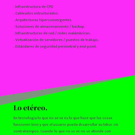
. Infraestructura de CPD
. Cableados estructurados.
. Arquitecturas hiperconvergentes.
. Soluciones de almacenamiento / backup.
. Infraestructuras de red / redes inalámbricas.
. Virtualización de servidores / puestos de trabajo.
. Estándares de seguridad perimetral y end-point.
Lo etéreo.
En tecnología lo que no se ve es lo que hace que las cosas
funcionen bien y que el usuario pueda desarrollar su labor sin
contratiempos. Cuando lo que no se ve no se atiende con