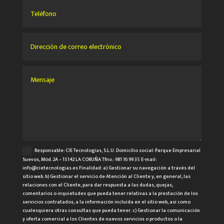
Responsable: CIE Tecnologías, S.L.U. Domicilio social: Parque Empresarial
Suevos, Mód. 2A – 15142 LA CORUÑA Tfno.: 981 16 99 35 E-mail:
info@cietecnologias.es Finalidad: a) Gestionar su navegación a través del
sitio web. b) Gestionar el servicio de Atención al Cliente y, en general, las
relaciones con el Cliente, para dar respuesta a las dudas, quejas,
comentarios o inquietudes que pueda tener relativas a la prestación de los
servicios contratados, a la información incluida en el sitio web, así como
cualesquiera otras consultas que pueda tener. c) Gestionar la comunicación
y oferta comercial a los Clientes de nuevos servicios o productos o la